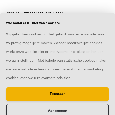
Waar ga jij binnenkort voor kiezen?
Het kiezen van de juiste raamdecoratie is een delicate balans tussen
Wie houdt er nu niet van cookies?
functionaliteit en esthetiek. Door te spelen met lichtinval en privacy
Wij gebruiken cookies om het gebruik van onze website voor u
kun je de gewenste sfeer in elke ruimte creëren. Vergeet niet dat
raamdecoratie ook een stijlvolle aanvulling kan zijn op je interieur,
zo prettig mogelijk te maken. Zonder noodzakelijke cookies
waardoor je een persoonlijk tintje kunt geven aan elke kamer. Bij het
werkt onze website niet en met voorkeur cookies onthouden
kiezen van jaloezieën, rolgordijnen of plisségordijnen is het
we uw instellingen. Met behulp van statistische cookies maken
essentieel om rekening te houden met je behoeften, je interieurstijl en
de gewenste ambiance. Zo zul je uiteindelijk genieten van de perfecte
we onze website iedere dag weer beter & met de marketing
balans tussen functionaliteit en schoonheid in je huis.
cookies laten we u relevantere ads zien.
Toestaan
Recente artikelen
Aanpassen