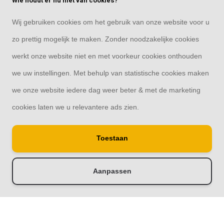
Wie houdt er nu niet van cookies?
Mijn account
Wij gebruiken cookies om het gebruik van onze website voor u
Categorieën
zo prettig mogelijk te maken. Zonder noodzakelijke cookies
werkt onze website niet en met voorkeur cookies onthouden
Contact
we uw instellingen. Met behulp van statistische cookies maken
we onze website iedere dag weer beter & met de marketing
cookies laten we u relevantere ads zien.
© Copyright 2026
Toestaan
Raamdecoratie33 | Thuis in raamdecoratie
8,4
- 244 reviews
Aanpassen