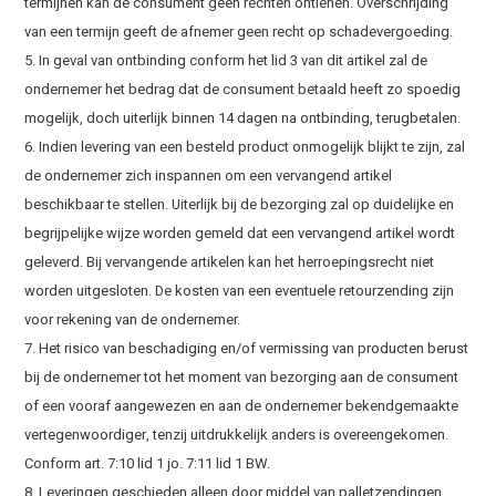
termijnen kan de consument geen rechten ontlenen. Overschrijding
van een termijn geeft de afnemer geen recht op schadevergoeding.
5. In geval van ontbinding conform het lid 3 van dit artikel zal de
ondernemer het bedrag dat de consument betaald heeft zo spoedig
mogelijk, doch uiterlijk binnen 14 dagen na ontbinding, terugbetalen.
6. Indien levering van een besteld product onmogelijk blijkt te zijn, zal
de ondernemer zich inspannen om een vervangend artikel
beschikbaar te stellen. Uiterlijk bij de bezorging zal op duidelijke en
begrijpelijke wijze worden gemeld dat een vervangend artikel wordt
geleverd. Bij vervangende artikelen kan het herroepingsrecht niet
worden uitgesloten. De kosten van een eventuele retourzending zijn
voor rekening van de ondernemer.
7. Het risico van beschadiging en/of vermissing van producten berust
bij de ondernemer tot het moment van bezorging aan de consument
of een vooraf aangewezen en aan de ondernemer bekendgemaakte
vertegenwoordiger, tenzij uitdrukkelijk anders is overeengekomen.
Conform art. 7:10 lid 1 jo. 7:11 lid 1 BW.
8. Leveringen geschieden alleen door middel van palletzendingen.