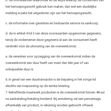
b. de voorwaarden waaronder en de wijze waarop de consument van
het herroepingsrecht gebruik kan maken, dan wel een duidelijke
melding inzake het uitgesloten zijn van het herroepingsrecht;
c. de informatie over garanties en bestaande service na aankoop;
d. de in artikel 4 lid 3 van deze voorwaarden opgenomen gegevens,
tenzij de ondernemer deze gegevens al aan de consument heeft
verstrekt vóór de uitvoering van de overeenkomst;
e. de vereisten voor opzegging van de overeenkomst indien de
overeenkomst een duur heeft van meer dan één jaar of van
onbepaalde duur is.
6. In geval van een duurtransactie is de bepaling in het vorige lid
slechts van toepassing op de eerste levering.
7. Betreffende maatwerk producten is de overeenkomst binnen 48 uur
na aanbetaling/betaling bindend. Bij annulering zal een percentage,
afhankelijk van product, in rekening worden gebracht oftewel