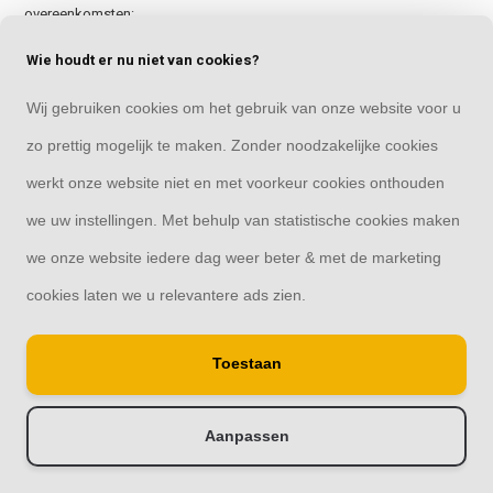
overeenkomsten:
- te allen tijde opzeggen en niet beperkt worden tot opzegging op
Wie houdt er nu niet van cookies?
een bepaald tijdstip of in een bepaalde periode;
Wij gebruiken cookies om het gebruik van onze website voor u
- tenminste opzeggen op dezelfde wijze als zij door hem zijn
aangegaan;
zo prettig mogelijk te maken. Zonder noodzakelijke cookies
- altijd opzeggen met dezelfde opzegtermijn als de ondernemer voor
werkt onze website niet en met voorkeur cookies onthouden
zichzelf heeft bedongen.
we uw instellingen. Met behulp van statistische cookies maken
Verlenging
we onze website iedere dag weer beter & met de marketing
4. Een overeenkomst die voor bepaalde tijd is aangegaan en die
cookies laten we u relevantere ads zien.
strekt tot het geregeld afleveren van producten (elektriciteit daaronder
begrepen) of diensten, mag niet stilzwijgend worden verlengd of
Toestaan
vernieuwd voor een bepaalde duur.
5. In afwijking van het vorige lid mag een overeenkomst die voor
bepaalde tijd is aangegaan en die strekt tot het geregeld afleveren
Aanpassen
van dag- nieuws- en weekbladen en tijdschriften stilzwijgend worden
verlengd voor een bepaalde duur van maximaal drie maanden, als de