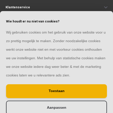
Klantenservice
Wie houdt er nu niet van cookies?
Mijn account
Wij gebruiken cookies om het gebruik van onze website voor u
Categorieën
zo prettig mogelijk te maken. Zonder noodzakelijke cookies
werkt onze website niet en met voorkeur cookies onthouden
Contact
we uw instellingen. Met behulp van statistische cookies maken
we onze website iedere dag weer beter & met de marketing
cookies laten we u relevantere ads zien.
© Copyright 2026
Toestaan
Raamdecoratie33 | Thuis in raamdecoratie
8,4
- 244 reviews
Aanpassen
-
+
Doorloop eerst de stappen