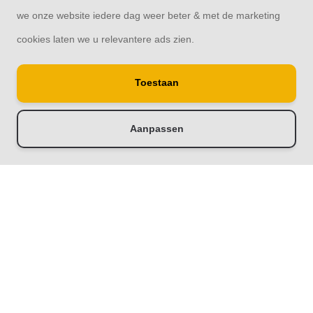
we onze website iedere dag weer beter & met de marketing
cookies laten we u relevantere ads zien.
© Copyright 2026
Toestaan
Raamdecoratie33 | Thuis in raamdecoratie
8,4
- 244 reviews
Aanpassen
-
+
Doorloop eerst de stappen