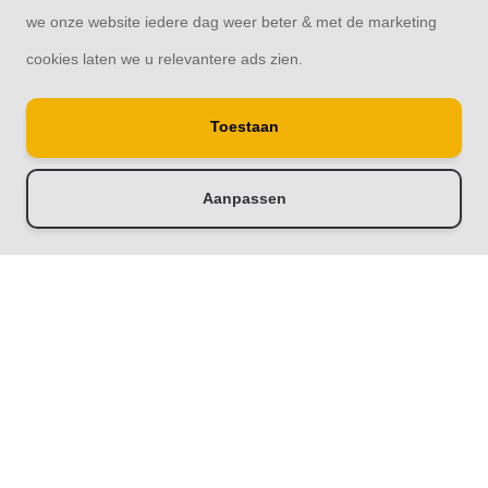
we onze website iedere dag weer beter & met de marketing
cookies laten we u relevantere ads zien.
© Copyright 2026
Toestaan
Raamdecoratie33 | Thuis in raamdecoratie
8,4
- 244 reviews
Aanpassen
-
+
Doorloop eerst de stappen