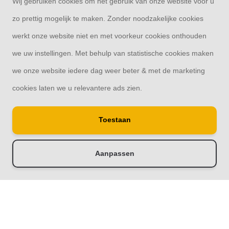
Wij gebruiken cookies om het gebruik van onze website voor u
Categorieën
zo prettig mogelijk te maken. Zonder noodzakelijke cookies
werkt onze website niet en met voorkeur cookies onthouden
Contact
we uw instellingen. Met behulp van statistische cookies maken
we onze website iedere dag weer beter & met de marketing
cookies laten we u relevantere ads zien.
© Copyright 2026
Toestaan
Raamdecoratie33 | Thuis in raamdecoratie
8,4
- 244 reviews
Aanpassen
-
+
Doorloop eerst de stappen