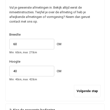
Vul je gewenste afmetingen in. Bekijk altijd eerst de
inmeetinstructies. Twijfel je over de afmeting of heb je
afwijkende afmetingen of vormgeving? Neem dan gerust
contact met ons op.
Breedte
CM
Min: 60cm, max: 270cm
Hoogte
CM
Min: 40cm, max: 420cm
Volgende stap
2:
Kies de gewenste bediening