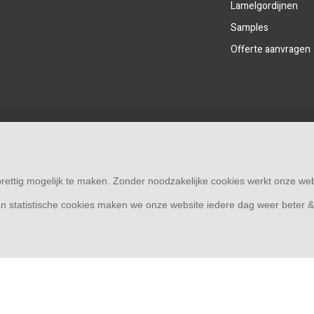
Lamelgordijnen
Samples
Offerte aanvragen
rettig mogelijk te maken. Zonder noodzakelijke cookies werkt onze web
n statistische cookies maken we onze website iedere dag weer beter 
© Copyright 2026
Raamdecoratie33 | Thuis in raamdecoratie
8,4
- 244 reviews