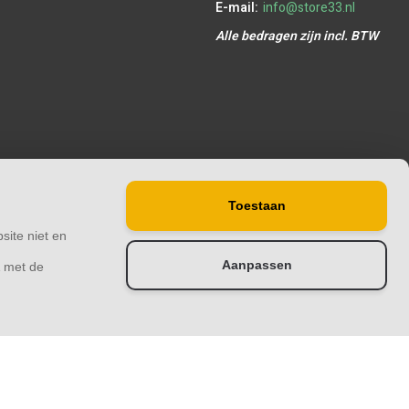
E-mail:
info@store33.nl
Alle bedragen zijn incl. BTW
Toestaan
site niet en
Aanpassen
& met de