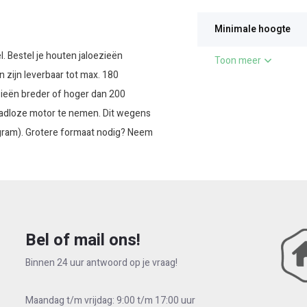
oezieen groter dan 3
Minimale hoogte
. Bestel je houten jaloezieën
Toon meer
 zijn leverbaar tot max. 180
zieën breder of hoger dan 200
aadloze motor te nemen. Dit wegens
 gram). Grotere formaat nodig? Neem
innen je interieurstijl, wegens de
 een lamel met een egaal
Voor een sublieme afwerking worden
Bel of mail ons!
spoten. Omdat al onze jaloezieën
Binnen 24 uur antwoord op je vraag!
 na bestelling slechts rondom 10
f een andere ruimte en twijfel je
Maandag t/m vrijdag: 9:00 t/m 17:00 uur
ontvang deze kosteloos binnen 3-5