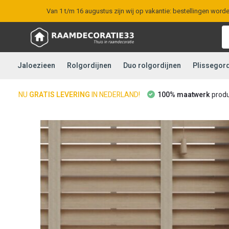
Van 1 t/m 16 augustus zijn wij op vakantie: bestellingen word
Jaloezieen
Rolgordijnen
Duo rolgordijnen
Plissegord
NU
GRATIS LEVERING
IN NEDERLAND!
100% maatwerk
prod