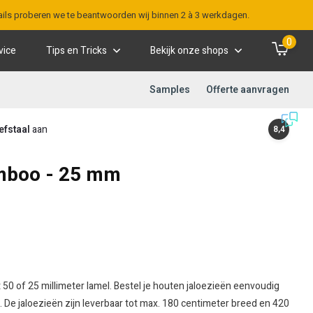
-mails proberen we te beantwoorden wij binnen 2 à 3 werkdagen.
0
vice
Tips en Tricks
Bekijk onze shops
Samples
Offerte aanvragen
efstaal
aan
8,4
mboo - 25 mm
 50 of 25 millimeter lamel. Bestel je houten jaloezieën eenvoudig
. De jaloezieën zijn leverbaar tot max. 180 centimeter breed en 420