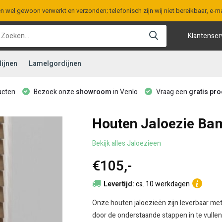
en wel gewoon verwerkt en verzonden; telefonisch zijn wij niet bereikbaar, e
Klantenser
ijnen
Lamelgordijnen
ucten
Bezoek onze
showroom
in Venlo
Vraag een
gratis pro
Houten Jaloezie Ba
Bekijk alles Jaloezieen
€105,-
Levertijd:
ca. 10 werkdagen
Onze houten jaloezieën zijn leverbaar met
door de onderstaande stappen in te vullen