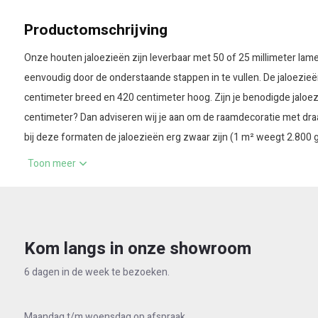
Het gewicht per m² is 1,8 kilogram. Let op: Kies bij houten jal
m² voor elektronische bediening
Productomschrijving
Duurdere aankoop ten opzichte van overige raamdecoratie
Onze houten jaloezieën zijn leverbaar met 50 of 25 millimeter lamel
eenvoudig door de onderstaande stappen in te vullen. De jaloezieën
centimeter breed en 420 centimeter hoog. Zijn je benodigde jaloe
centimeter? Dan adviseren wij je aan om de raamdecoratie met dr
bij deze formaten de jaloezieën erg zwaar zijn (1 m² weegt 2.800
dan gerust contact op met ons voor de eventuele mogelijkheden.
Toon meer
Houten jaloezieën Bamboo creëren een moderne warme uitstraling b
echte levendige houtkleuren en nerven in de lamellen. Wil je graag
oppervlakte? Bekijk dan de variant Houten jaloezieën Basswood. 
Kom langs in onze showroom
de zijkanten van het lamel, de onderlat in een naderende kleur ge
6 dagen in de week te bezoeken.
direct op maat vanuit de fabrikant worden verstuurd is de levertijd
werkdagen. Ben je op zoek naar houten jaloezieën voor je woning o
over de kleur? Bestel dan eenvoudig een aantal proefstukken en 
Maandag t/m woensdag op afspraak.