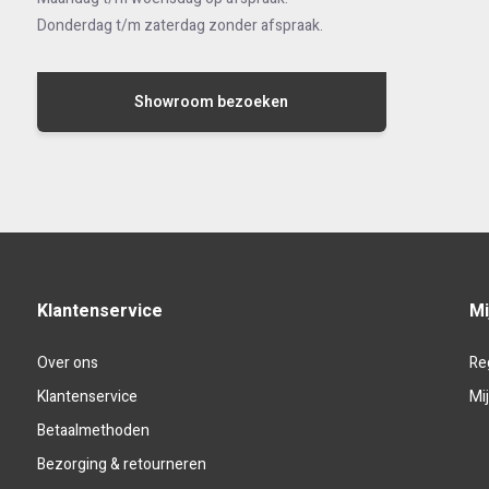
Donderdag t/m zaterdag zonder afspraak.
werkdagen in huis. Standaard worden onze jaloezieën geleverd me
montagebeugels voor wand- of plafondmontage. De jaloezieën word
karton met bubbelfolie.
Showroom bezoeken
Klantenservice
Mi
Over ons
Re
Klantenservice
Mi
Betaalmethoden
Bezorging & retourneren