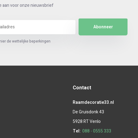
e aan voor onze nieuwsbrief
Abonneer
hier de wettelijke beperkingen
Contact
Raamdecoratie33.nl
De Gruisdonk 43
5928 RT Venlo
Tel:
088 - 0555 333