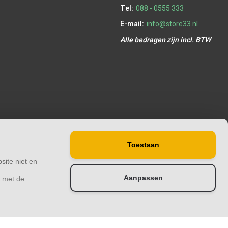
Tel:
088 - 0555 333
E-mail:
info@store33.nl
Alle bedragen zijn incl. BTW
Toestaan
site niet en
Aanpassen
& met de