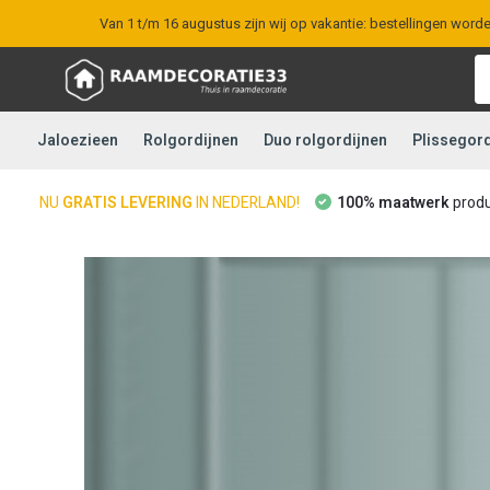
Van 1 t/m 16 augustus zijn wij op vakantie: bestellingen word
Jaloezieen
Rolgordijnen
Duo rolgordijnen
Plissegord
NU
GRATIS LEVERING
IN NEDERLAND!
100% maatwerk
prod