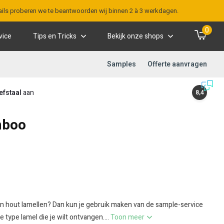
-mails proberen we te beantwoorden wij binnen 2 à 3 werkdagen.
0
vice
Tips en Tricks
Bekijk onze shops
Samples
Offerte aanvragen
efstaal
aan
8,4
mboo
van hout lamellen? Dan kun je gebruik maken van de sample-service
type lamel die je wilt ontvangen....
Toon meer