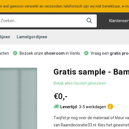
en wel gewoon verwerkt en verzonden; telefonisch zijn wij niet bereikbaar, e
Klantenser
ijnen
Lamelgordijnen
ucten
Bezoek onze
showroom
in Venlo
Vraag een
gratis pro
Gratis sample - Ba
Bekijk alles Houten jaloezieen
€0,-
Levertijd:
3-5 werkdagen
Twijfel je nog over de materiaal of kleur 
van Raamdecoratie33.nl. Kies het gewenste 