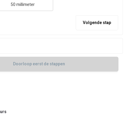
50 millimeter
Volgende stap
Doorloop eerst de stappen
urs