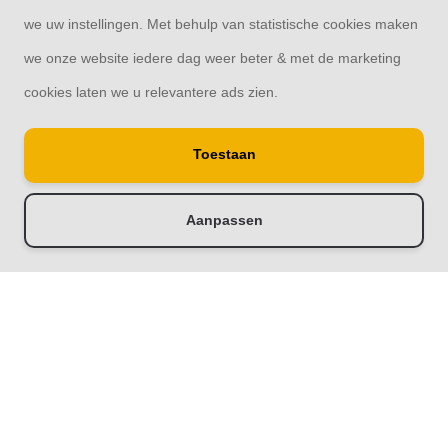
Contact
we uw instellingen. Met behulp van statistische cookies maken
we onze website iedere dag weer beter & met de marketing
cookies laten we u relevantere ads zien.
© Copyright 2026
Toestaan
Raamdecoratie33 | Thuis in raamdecoratie
8,4
- 244 reviews
Aanpassen
-
+
Doorloop eerst de stappen